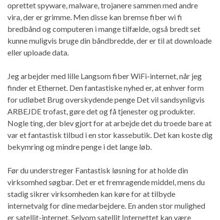
oprettet spyware, malware, trojanere sammen med andre
vira, der er grimme. Men disse kan bremse fiber wi fi
bredbånd og computeren i mange tilfælde, også bredt set
kunne muligvis bruge din båndbredde, der er til at downloade
eller uploade data.
Jeg arbejder med lille Langsom fiber WiFi-internet, når jeg
finder et Ethernet. Den fantastiske nyhed er, at enhver form
for udløbet Brug overskydende penge Det vil sandsynligvis
ARBEJDE trofast, gøre det og få tjenester og produkter.
Nogle ting, der blev gjort for at arbejde det du troede bare at
var et fantastisk tilbud i en stor kassebutik. Det kan koste dig
bekymring og mindre penge i det lange løb.
Før du understreger Fantastisk løsning for at holde din
virksomhed søgbar. Det er et fremragende middel, mens du
stadig sikrer virksomheden kan køre for at tilbyde
internetvalg for dine medarbejdere. En anden stor mulighed
er satellit-internet. Selvom satellit Internettet kan være