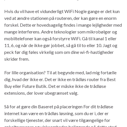
Hvis du vil have et vidunderligt WiFi Nogle gange er det kun
ved at ændre stationen på routeren, der kan gøre en enorm
forskel. Dette er hovedsagelig findes i mange lejligheder med
mange interferens. Andre teknologier som mikrobølger og
mobiltelefoner kan også forstyrre WiFi. Gå til kanal 1 eller
11, 6, og når de ikke gør jobbet, så gå til to eller 10. Jagt og
peck før dig føles virkelig som om dine wi-fi-hastigheder
skrider frem.
For lille organisation? Til at begynde med, lad mig fortælle
dig, hvad der ikke er. Det er ikke en trådløs router fra Best
Buy eller Future Butik. Det er måske ikke de trådløse
extensions, der lover ubegrænset valg.
Så for at gøre din Baseret på placeringen For dit trådløse
internet kan være en trådløs løsning, som du er i, der er
forskellige tjenester, der snart vil være tilgængelige for
enkeltpersoner og virksomheder beliggende på dette sted