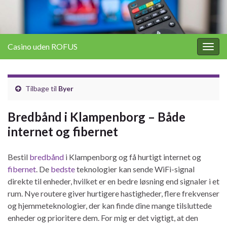
Casino uden ROFUS
Togg
navig
Tilbage til
Byer
Bredbånd i Klampenborg – Både
internet og fibernet
Bestil
bredbånd
i Klampenborg og få hurtigt internet og
fibernet
. De
bedste
teknologier kan sende WiFi-signal
direkte til enheder, hvilket er en bedre løsning end signaler i et
rum. Nye routere giver hurtigere hastigheder, flere frekvenser
og hjemmeteknologier, der kan finde dine mange tilsluttede
enheder og prioritere dem. For mig er det vigtigt, at den