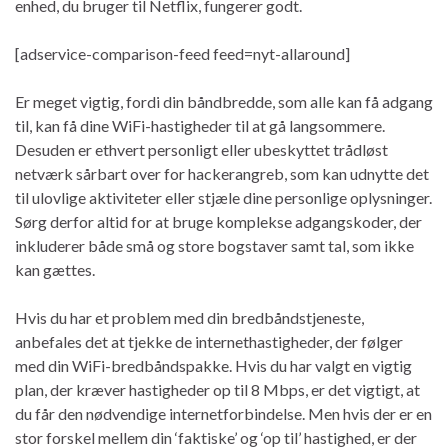
enhed, du bruger til Netflix, fungerer godt.
[adservice-comparison-feed feed=nyt-allaround]
Er meget vigtig, fordi din båndbredde, som alle kan få adgang
til, kan få dine WiFi-hastigheder til at gå langsommere.
Desuden er ethvert personligt eller ubeskyttet trådløst
netværk sårbart over for hackerangreb, som kan udnytte det
til ulovlige aktiviteter eller stjæle dine personlige oplysninger.
Sørg derfor altid for at bruge komplekse adgangskoder, der
inkluderer både små og store bogstaver samt tal, som ikke
kan gættes.
Hvis du har et problem med din bredbåndstjeneste,
anbefales det at tjekke de internethastigheder, der følger
med din WiFi-bredbåndspakke. Hvis du har valgt en vigtig
plan, der kræver hastigheder op til 8 Mbps, er det vigtigt, at
du får den nødvendige internetforbindelse. Men hvis der er en
stor forskel mellem din ‘faktiske’ og ‘op til’ hastighed, er der