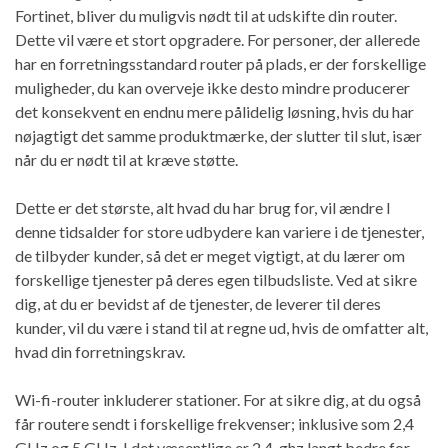
Fortinet, bliver du muligvis nødt til at udskifte din router.
Dette vil være et stort opgradere. For personer, der allerede
har en forretningsstandard router på plads, er der forskellige
muligheder, du kan overveje ikke desto mindre producerer
det konsekvent en endnu mere pålidelig løsning, hvis du har
nøjagtigt det samme produktmærke, der slutter til slut, især
når du er nødt til at kræve støtte.
Dette er det største, alt hvad du har brug for, vil ændre I
denne tidsalder for store udbydere kan variere i de tjenester,
de tilbyder kunder, så det er meget vigtigt, at du lærer om
forskellige tjenester på deres egen tilbudsliste. Ved at sikre
dig, at du er bevidst af de tjenester, de leverer til deres
kunder, vil du være i stand til at regne ud, hvis de omfatter alt,
hvad din forretningskrav.
Wi-fi-router inkluderer stationer. For at sikre dig, at du også
får routere sendt i forskellige frekvenser; inklusive som 2,4
GHz og 5 GHz. I det væsentlige er 2,4-ghz langt bedre for