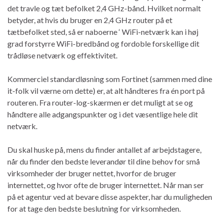
det travle og tæt befolket 2,4 GHz-bånd. Hvilket normalt
betyder, at hvis du bruger en 2,4 GHz router på et
tætbefolket sted, så er naboerne ‘ WiFi-netværk kan i høj
grad forstyrre WiFi-bredbånd og fordoble forskellige dit
trådløse netværk og effektivitet.
Kommerciel standardløsning som Fortinet (sammen med dine
it-folk vil værne om dette) er, at alt håndteres fra én port på
routeren. Fra router-log-skærmen er det muligt at se og
håndtere alle adgangspunkter og i det væsentlige hele dit
netværk.
Du skal huske på, mens du finder antallet af arbejdstagere,
når du finder den bedste leverandør til dine behov for små
virksomheder der bruger nettet, hvorfor de bruger
internettet, og hvor ofte de bruger internettet. Når man ser
på et agentur ved at bevare disse aspekter, har du muligheden
for at tage den bedste beslutning for virksomheden.