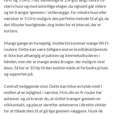
større huse og med adskillige etager, da signalet går videre
og let trænger igennem / skillevægge. For mindre huse eller
værelser er 5 GHz muligvis den perfekte metode til at gå, da
det tilbyder hastigheder, dog inden for et interval, der er
kortere.
Mange gange en fornøjelig. Imidlertid kommer mange Wi Fi-
routere. Dette kan være billigere end en bredbåndstjeneste
er ikke kun afhængig af pakken og internetudbyderen i
hånden, men der er mange andre årsager, der muligvis skal
løses. Så her er 10 tip til den bedste måde at forbedre prisen
og supporten på;
Centralt beliggende sted. Dette kan blive en hylde midt i
midten af ​​en lejlighed / værelse. Hvis din wi-fi-router har
antenner, og så kræver du, at skiltet trænger gennem en
stikkontakt, og placer derefter antennerne i direkte vinkler
for at tillade dem til at gå lige gennem væggene. Husk de