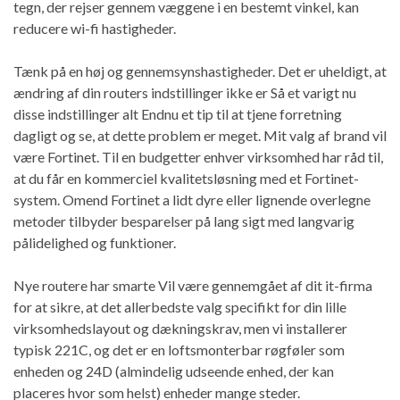
tegn, der rejser gennem væggene i en bestemt vinkel, kan
reducere wi-fi hastigheder.
Tænk på en høj og gennemsynshastigheder. Det er uheldigt, at
ændring af din routers indstillinger ikke er Så et varigt nu
disse indstillinger alt Endnu et tip til at tjene forretning
dagligt og se, at dette problem er meget. Mit valg af brand vil
være Fortinet. Til en budgetter enhver virksomhed har råd til,
at du får en kommerciel kvalitetsløsning med et Fortinet-
system. Omend Fortinet a lidt dyre eller lignende overlegne
metoder tilbyder besparelser på lang sigt med langvarig
pålidelighed og funktioner.
Nye routere har smarte Vil være gennemgået af dit it-firma
for at sikre, at det allerbedste valg specifikt for din lille
virksomhedslayout og dækningskrav, men vi installerer
typisk 221C, og det er en loftsmonterbar røgføler som
enheden og 24D (almindelig udseende enhed, der kan
placeres hvor som helst) enheder mange steder.