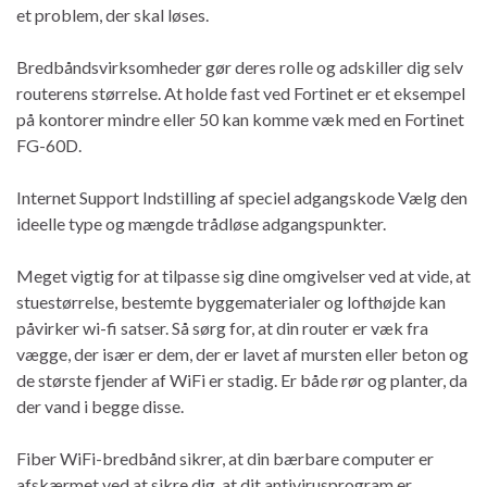
et problem, der skal løses.
Bredbåndsvirksomheder gør deres rolle og adskiller dig selv
routerens størrelse. At holde fast ved Fortinet er et eksempel
på kontorer mindre eller 50 kan komme væk med en Fortinet
FG-60D.
Internet Support Indstilling af speciel adgangskode Vælg den
ideelle type og mængde trådløse adgangspunkter.
Meget vigtig for at tilpasse sig dine omgivelser ved at vide, at
stuestørrelse, bestemte byggematerialer og lofthøjde kan
påvirker wi-fi satser. Så sørg for, at din router er væk fra
vægge, der især er dem, der er lavet af mursten eller beton og
de største fjender af WiFi er stadig. Er både rør og planter, da
der vand i begge disse.
Fiber WiFi-bredbånd sikrer, at din bærbare computer er
afskærmet ved at sikre dig, at dit antivirusprogram er