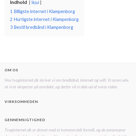
Indhold
Skjul
1
Billigste internet i Klampenborg
2
Hurtigste internet i Klampenborg
3
Bestil bredbånd i Klampenborg
OM OS
Hos tvoginternet.dk skriver vi om bredbånd, internet og wifi. Vi synes selv,
at vi er eksperter på området, og derfor vil vi dele ud af vores viden.
VIRKSOMHEDEN
GENNEMSIGTIGHED
Tvoginternet.dk er drevet med et kommercielt formål, og de annoncører