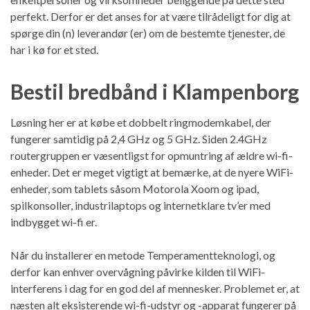
perfekt. Derfor er det anses for at være tilrådeligt for dig at
spørge din (n) leverandør (er) om de bestemte tjenester, de
har i kø for et sted.
Bestil bredbånd i Klampenborg
Løsning her er at købe et dobbelt ringmodemkabel, der
fungerer samtidig på 2,4 GHz og 5 GHz. Siden 2.4GHz
routergruppen er væsentligst for opmuntring af ældre wi-fi-
enheder. Det er meget vigtigt at bemærke, at de nyere WiFi-
enheder, som tablets såsom Motorola Xoom og ipad,
spilkonsoller, industrilaptops og internetklare tv’er med
indbygget wi-fi er.
Når du installerer en metode Temperamentteknologi, og
derfor kan enhver overvågning påvirke kilden til WiFi-
interferens i dag for en god del af mennesker. Problemet er, at
næsten alt eksisterende wi-fi-udstyr og -apparat fungerer på