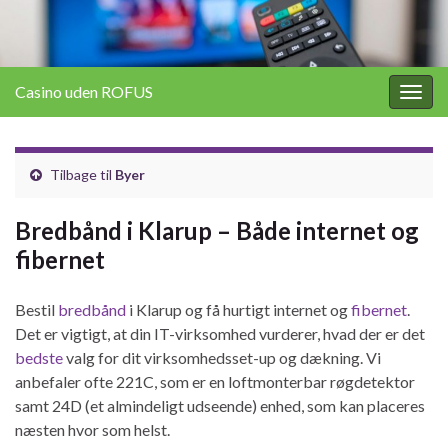
Casino uden ROFUS
Togg
navig
Tilbage til
Byer
Bredbånd i Klarup – Både internet og
fibernet
Bestil
bredbånd
i Klarup og få hurtigt internet og
fibernet
.
Det er vigtigt, at din IT-virksomhed vurderer, hvad der er det
bedste
valg for dit virksomhedsset-up og dækning. Vi
anbefaler ofte 221C, som er en loftmonterbar røgdetektor
samt 24D (et almindeligt udseende) enhed, som kan placeres
næsten hvor som helst.