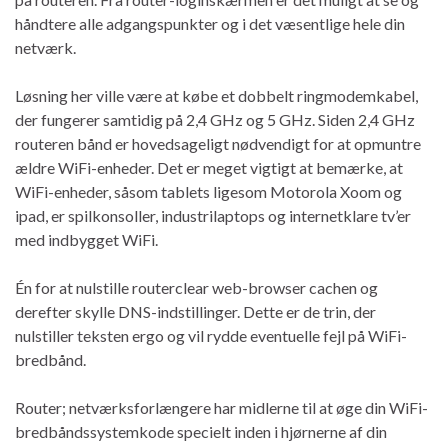
håndtere alle adgangspunkter og i det væsentlige hele din
netværk.
Løsning her ville være at købe et dobbelt ringmodemkabel,
der fungerer samtidig på 2,4 GHz og 5 GHz. Siden 2,4 GHz
routeren bånd er hovedsageligt nødvendigt for at opmuntre
ældre WiFi-enheder. Det er meget vigtigt at bemærke, at
WiFi-enheder, såsom tablets ligesom Motorola Xoom og
ipad, er spilkonsoller, industrilaptops og internetklare tv’er
med indbygget WiFi.
Én for at nulstille routerclear web-browser cachen og
derefter skylle DNS-indstillinger. Dette er de trin, der
nulstiller teksten ergo og vil rydde eventuelle fejl på WiFi-
bredbånd.
Router; netværksforlængere har midlerne til at øge din WiFi-
bredbåndssystemkode specielt inden i hjørnerne af din