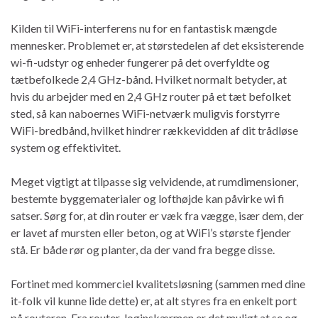
Kilden til WiFi-interferens nu for en fantastisk mængde
mennesker. Problemet er, at størstedelen af ​​det eksisterende
wi-fi-udstyr og enheder fungerer på det overfyldte og
tætbefolkede 2,4 GHz-bånd. Hvilket normalt betyder, at
hvis du arbejder med en 2,4 GHz router på et tæt befolket
sted, så kan naboernes WiFi-netværk muligvis forstyrre
WiFi-bredbånd, hvilket hindrer rækkevidden af dit trådløse
system og effektivitet.
Meget vigtigt at tilpasse sig velvidende, at rumdimensioner,
bestemte byggematerialer og lofthøjde kan påvirke wi fi
satser. Sørg for, at din router er væk fra vægge, især dem, der
er lavet af mursten eller beton, og at WiFi’s største fjender
stå. Er både rør og planter, da der vand fra begge disse.
Fortinet med kommerciel kvalitetsløsning (sammen med dine
it-folk vil kunne lide dette) er, at alt styres fra en enkelt port
på routeren. Fra router-loginskærmen er det muligt at se og