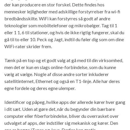
der kan producere en stor forskel. Dette findes hos
mennesker lejligheder med adskillige forstyrrelser fra wi-fi
bredbåndsskilte. WiFi kan forstyrres så godt af andre
teknologier som mobiltelefoner og mikrobølger. Tag til 1
eller 1 1, 6 til stationer, og hvis de ikke rigtig fungerer, skal du
gå til to eller 10. Peck og Jagt, indtil du føler dig som om dine
WiFi-rater skrider frem.
Tænk på en top og et godt valg at gå med til din virksomhed,
men det er kun en slags online-forbindelse, som du kunne
vælg at vælge. Nogle af disse andre sorter inkluderer
satellitinternet, Ethernet og også en T1-linje. Alle har deres
egne fordele og deres egne ulemper.
Identificer og påpeg, hvilke apps der allerede kører hver gang
i dit sæt. Uden at gøre det, når du begynder din bærbare
computer eller fiberforbindelse, bliver du overrasket over
udvalget af apps, der indstiller sig mekanisk og kører. Den
ene er begge iTunes og Java. Derfor kan gratis