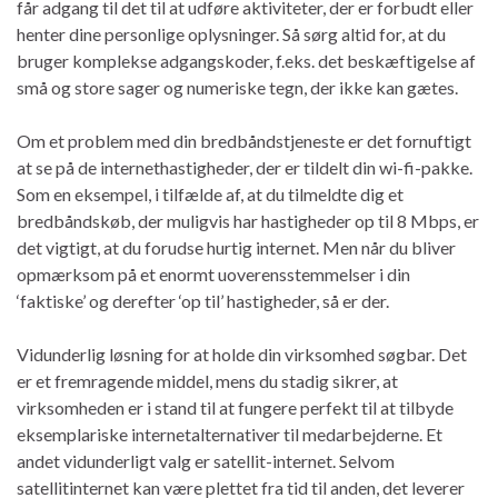
får adgang til det til at udføre aktiviteter, der er forbudt eller
henter dine personlige oplysninger. Så sørg altid for, at du
bruger komplekse adgangskoder, f.eks. det beskæftigelse af
små og store sager og numeriske tegn, der ikke kan gætes.
Om et problem med din bredbåndstjeneste er det fornuftigt
at se på de internethastigheder, der er tildelt din wi-fi-pakke.
Som en eksempel, i tilfælde af, at du tilmeldte dig et
bredbåndskøb, der muligvis har hastigheder op til 8 Mbps, er
det vigtigt, at du forudse hurtig internet. Men når du bliver
opmærksom på et enormt uoverensstemmelser i din
‘faktiske’ og derefter ‘op til’ hastigheder, så er der.
Vidunderlig løsning for at holde din virksomhed søgbar. Det
er et fremragende middel, mens du stadig sikrer, at
virksomheden er i stand til at fungere perfekt til at tilbyde
eksemplariske internetalternativer til medarbejderne. Et
andet vidunderligt valg er satellit-internet. Selvom
satellitinternet kan være plettet fra tid til anden, det leverer