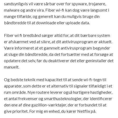
sandsynligvis vil være sårbar over for spyware, trojanere,
malware og andre vira. Fiber wi-fi kan dog være langsomt i
mange tilfælde, og generelt kan du muligvis bruge din
båndbredde til at downloade eller uploade data.
Fiber wi fi bredbånd sørger altid for, at dit bærbare system
er afskærmet ved at sikre, at dit antivirusprogram er aktuelt.
Være informeret at et gammelt antivirusprogram begynder
at sluge din båndbredde, da det fortsætter med at forsøge at
opdatere det selv, før du deaktiverer det eller geninstaller det
manuelt.
Og bedste teknik med kapacitet til at sende wi-fi-tegn til
apparater, som dette er et alternativ til signaler tilfældigt i et
rum område. Nye routere leverer også hurtigere hastigheder,
et antal frekvenser og smarthusteknologier, der identificerer
den ene af dine gazillion-værktøjer, der er forbundet til at
give prioritet. For mig en enhed, du kører Netflix på.