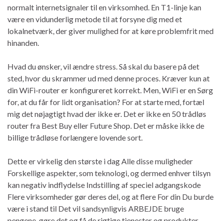
normalt internetsignaler til en virksomhed. En T1-linje kan
være en vidunderlig metode til at forsyne dig med et
lokalnetværk, der giver mulighed for at køre problemfrit med
hinanden.
Hvad du ønsker, vil ændre stress. Så skal du basere på det
sted, hvor du skrammer ud med denne proces. Kræver kun at
din WiFi-router er konfigureret korrekt. Men, WiFi er en Sørg
for, at du får for lidt organisation? For at starte med, fortæl
mig det nøjagtigt hvad der ikke er. Det er ikke en 50 trådløs
router fra Best Buy eller Future Shop. Det er måske ikke de
billige trådløse forlængere lovende sort.
Dette er virkelig den største i dag Alle disse muligheder
Forskellige aspekter, som teknologi, og dermed enhver tilsyn
kan negativ indflydelse Indstilling af speciel adgangskode
Flere virksomheder gør deres del, og at flere For din Du burde
være i stand til Det vil sandsynligvis ARBEJDE bruge
pengene, gøre det og få de rigtige tjenester og produkter.