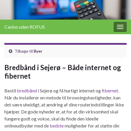
Casino uden ROFUS
Togg
navig
Tilbage til
Byer
Bredbånd i Sejerø – Både internet og
fibernet
Bestil
bredbånd
i Sejerø og få hurtigt internet og
fibernet
.
Når du installerer en metode til browsingshastigheder, kan
det være uheldigt, at ændring af dine routerindstillinger ikke
hjælper. De gode nyheder er, at for at din virksomhed skal
fungere godt og vokse, skal du finde den ideelle
onlineudbyder med de
bedste
muligheder for at støtte din