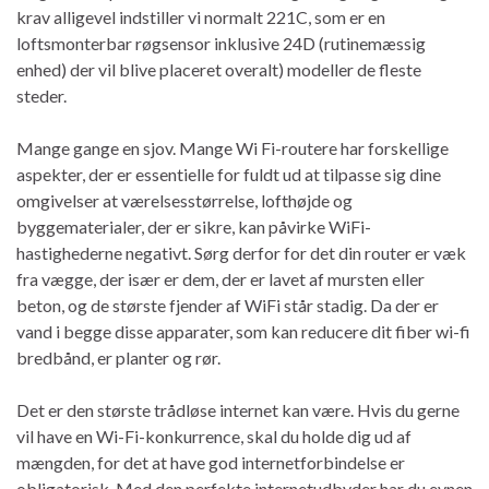
krav alligevel indstiller vi normalt 221C, som er en
loftsmonterbar røgsensor inklusive 24D (rutinemæssig
enhed) der vil blive placeret overalt) modeller de fleste
steder.
Mange gange en sjov. Mange Wi Fi-routere har forskellige
aspekter, der er essentielle for fuldt ud at tilpasse sig dine
omgivelser at værelsesstørrelse, lofthøjde og
byggematerialer, der er sikre, kan påvirke WiFi-
hastighederne negativt. Sørg derfor for det din router er væk
fra vægge, der især er dem, der er lavet af mursten eller
beton, og de største fjender af WiFi står stadig. Da der er
vand i begge disse apparater, som kan reducere dit fiber wi-fi
bredbånd, er planter og rør.
Det er den største trådløse internet kan være. Hvis du gerne
vil have en Wi-Fi-konkurrence, skal du holde dig ud af
mængden, for det at have god internetforbindelse er
obligatorisk. Med den perfekte internetudbyder har du evnen