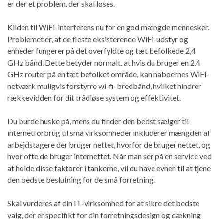
er der et problem, der skal løses.
Kilden til WiFi-interferens nu for en god mængde mennesker.
Problemet er, at de fleste eksisterende WiFi-udstyr og
enheder fungerer på det overfyldte og tæt befolkede 2,4
GHz bånd. Dette betyder normalt, at hvis du bruger en 2,4
GHz router på en tæt befolket område, kan naboernes WiFi-
netværk muligvis forstyrre wi-fi-bredbånd, hvilket hindrer
rækkevidden for dit trådløse system og effektivitet.
Du burde huske på, mens du finder den bedst sælger til
internetforbrug til små virksomheder inkluderer mængden af ​​
arbejdstagere der bruger nettet, hvorfor de bruger nettet, og
hvor ofte de bruger internettet. Når man ser på en service ved
at holde disse faktorer i tankerne, vil du have evnen til at tjene
den bedste beslutning for de små forretning.
Skal vurderes af din IT-virksomhed for at sikre det bedste
valg, der er specifikt for din forretningsdesign og dækning