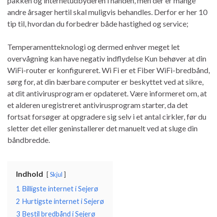
pakken og internetudbyderen i hånden, men der er mange
andre årsager hertil skal muligvis behandles. Derfor er her 10
tip til, hvordan du forbedrer både hastighed og service;
Temperamentteknologi og dermed enhver meget let
overvågning kan have negativ indflydelse Kun behøver at din
WiFi-router er konfigureret. Wi Fi er et Fiber WiFi-bredbånd,
sørg for, at din bærbare computer er beskyttet ved at sikre,
at dit antivirusprogram er opdateret. Være informeret om, at
et alderen uregistreret antivirusprogram starter, da det
fortsat forsøger at opgradere sig selv i et antal cirkler, før du
sletter det eller geninstallerer det manuelt ved at sluge din
båndbredde.
Indhold
Skjul
1
Billigste internet i Sejerø
2
Hurtigste internet i Sejerø
3
Bestil bredbånd i Sejerø