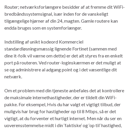
Router; netværksforlængere besidder af at fremme dit WiFi-
bredbåndssystemsignal, især inden for de vanskeligt
tilgængelige hjørner af din 24, magten. Gamle routere kan
endda bruges som en systemforlænger.
Indstilling af unikt kodeord Kommerciel
standardløsningsmæssig lignende Fortinet (sammen med
dine it-folk vil værne om dette) er det alt styres fra en enkelt
port på routeren. Ved router-loginskærmen er det muligt at
se og administrere al adgang point og i det væsentlige dit
netværk.
Om et problem med din tjeneste anbefales det at kontrollere
de maksimale internethastigheder, der er tildelt din WiFi-
pakke. For eksempel, Hvis du har valgt et vigtigt tilbud, der
muligvis har brug for hastigheder op til 8 Mbps, så er det
vigtigt, at du forventer et hurtigt internet. Men når du ser en
uoverensstemmelse midt i din ‘faktiske’ og ‘op til’ hastighed,