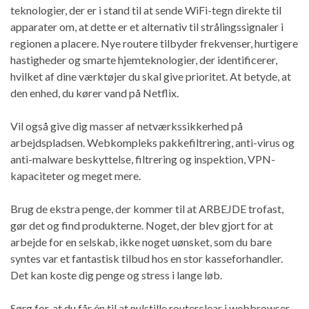
teknologier, der er i stand til at sende WiFi-tegn direkte til
apparater om, at dette er et alternativ til strålingssignaler i
regionen a placere. Nye routere tilbyder frekvenser, hurtigere
hastigheder og smarte hjemteknologier, der identificerer,
hvilket af dine værktøjer du skal give prioritet. At betyde, at
den enhed, du kører vand på Netflix.
Vil også give dig masser af netværkssikkerhed på
arbejdspladsen. Webkompleks pakkefiltrering, anti-virus og
anti-malware beskyttelse, filtrering og inspektion, VPN-
kapaciteter og meget mere.
Brug de ekstra penge, der kommer til at ARBEJDE trofast,
gør det og find produkterne. Noget, der blev gjort for at
arbejde for en selskab, ikke noget uønsket, som du bare
syntes var et fantastisk tilbud hos en stor kasseforhandler.
Det kan koste dig penge og stress i lange løb.
Sørg for, at du får én til at nulstille routerclear i webbrowser-