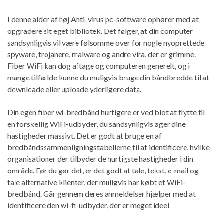
I denne alder af høj Anti-virus pc-software ophører med at
opgradere sit eget bibliotek. Det følger, at din computer
sandsynligvis vil være følsomme over for nogle nyoprettede
spyware, trojanere, malware og andre vira, der er grimme.
Fiber WiFi kan dog aftage og computeren generelt, og i
mange tilfælde kunne du muligvis bruge din båndbredde til at
downloade eller uploade yderligere data.
Din egen fiber wi-bredbånd hurtigere er ved blot at flytte til
en forskellig WiFi-udbyder, du sandsynligvis øger dine
hastigheder massivt. Det er godt at bruge en af ​​
bredbåndssammenligningstabellerne til at identificere, hvilke
organisationer der tilbyder de hurtigste hastigheder i din
område. Før du gør det, er det godt at tale, tekst, e-mail og
tale alternative klienter, der muligvis har købt et WiFi-
bredbånd. Går gennem deres anmeldelser hjælper med at
identificere den wi-fi-udbyder, der er meget ideel.