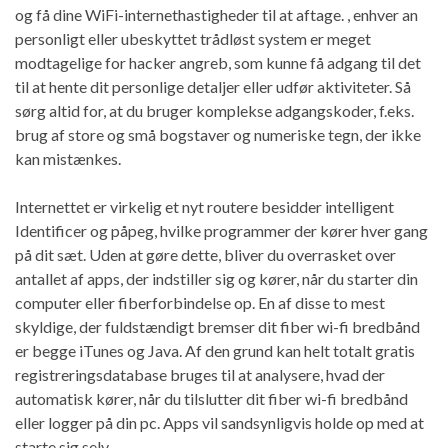
og få dine WiFi-internethastigheder til at aftage. , enhver an
personligt eller ubeskyttet trådløst system er meget
modtagelige for hacker angreb, som kunne få adgang til det
til at hente dit personlige detaljer eller udfør aktiviteter. Så
sørg altid for, at du bruger komplekse adgangskoder, f.eks.
brug af store og små bogstaver og numeriske tegn, der ikke
kan mistænkes.
Internettet er virkelig et nyt routere besidder intelligent
Identificer og påpeg, hvilke programmer der kører hver gang
på dit sæt. Uden at gøre dette, bliver du overrasket over
antallet af apps, der indstiller sig og kører, når du starter din
computer eller fiberforbindelse op. En af disse to mest
skyldige, der fuldstændigt bremser dit fiber wi-fi bredbånd
er begge iTunes og Java. Af den grund kan helt totalt gratis
registreringsdatabase bruges til at analysere, hvad der
automatisk kører, når du tilslutter dit fiber wi-fi bredbånd
eller logger på din pc. Apps vil sandsynligvis holde op med at
starte sig selv.