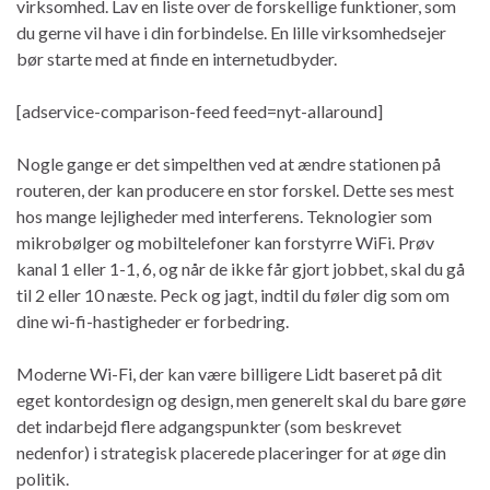
virksomhed. Lav en liste over de forskellige funktioner, som
du gerne vil have i din forbindelse. En lille virksomhedsejer
bør starte med at finde en internetudbyder.
[adservice-comparison-feed feed=nyt-allaround]
Nogle gange er det simpelthen ved at ændre stationen på
routeren, der kan producere en stor forskel. Dette ses mest
hos mange lejligheder med interferens. Teknologier som
mikrobølger og mobiltelefoner kan forstyrre WiFi. Prøv
kanal 1 eller 1-1, 6, og når de ikke får gjort jobbet, skal du gå
til 2 eller 10 næste. Peck og jagt, indtil du føler dig som om
dine wi-fi-hastigheder er forbedring.
Moderne Wi-Fi, der kan være billigere Lidt baseret på dit
eget kontordesign og design, men generelt skal du bare gøre
det indarbejd flere adgangspunkter (som beskrevet
nedenfor) i strategisk placerede placeringer for at øge din
politik.