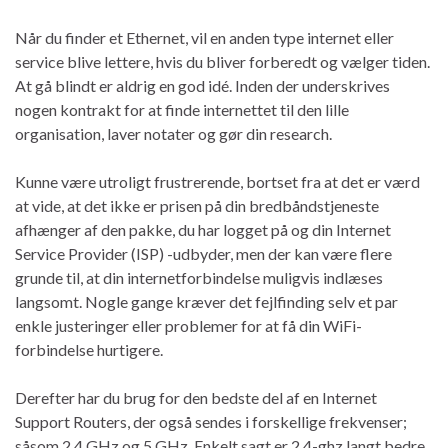
Når du finder et Ethernet, vil en anden type internet eller
service blive lettere, hvis du bliver forberedt og vælger tiden.
At gå blindt er aldrig en god idé. Inden der underskrives
nogen kontrakt for at finde internettet til den lille
organisation, laver notater og gør din research.
Kunne være utroligt frustrerende, bortset fra at det er værd
at vide, at det ikke er prisen på din bredbåndstjeneste
afhænger af den pakke, du har logget på og din Internet
Service Provider (ISP) -udbyder, men der kan være flere
grunde til, at din internetforbindelse muligvis indlæses
langsomt. Nogle gange kræver det fejlfinding selv et par
enkle justeringer eller problemer for at få din WiFi-
forbindelse hurtigere.
Derefter har du brug for den bedste del af en Internet
Support Routers, der også sendes i forskellige frekvenser;
såsom 2,4 GHz og 5 GHz. Enkelt sagt er 2,4-ghz langt bedre