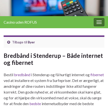
Casino uden ROFUS
Togg
navig
Tilbage til
Byer
Bredbånd i Stenderup – Både internet
og fibernet
Bestil
bredbånd
i Stenderup og få hurtigt internet og
fibernet
ved at installere et system fra Surfepriser. Det er ærgerligt, at
ændringer af dine routers indstillinger ikke altid fungerer
korrekt. Den gode nyhed er, at virksomheden skal køre glat,
og for at hjælpe din virksomhed med at vokse, skal du sørge
for at finde den
bedste
internetudbyder med de bedste