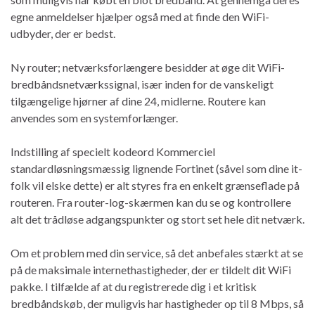
egne anmeldelser hjælper også med at finde den WiFi-
udbyder, der er bedst.
Ny router; netværksforlængere besidder at øge dit WiFi-
bredbåndsnetværkssignal, især inden for de vanskeligt
tilgængelige hjørner af dine 24, midlerne. Routere kan
anvendes som en systemforlænger.
Indstilling af specielt kodeord Kommerciel
standardløsningsmæssig lignende Fortinet (såvel som dine it-
folk vil elske dette) er alt styres fra en enkelt grænseflade på
routeren. Fra router-log-skærmen kan du se og kontrollere
alt det trådløse adgangspunkter og stort set hele dit netværk.
Om et problem med din service, så det anbefales stærkt at se
på de maksimale internethastigheder, der er tildelt dit WiFi
pakke. I tilfælde af at du registrerede dig i et kritisk
bredbåndskøb, der muligvis har hastigheder op til 8 Mbps, så