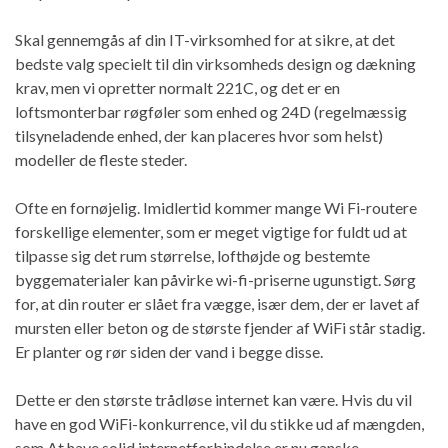
Skal gennemgås af din IT-virksomhed for at sikre, at det
bedste valg specielt til din virksomheds design og dækning
krav, men vi opretter normalt 221C, og det er en
loftsmonterbar røgføler som enhed og 24D (regelmæssig
tilsyneladende enhed, der kan placeres hvor som helst)
modeller de fleste steder.
Ofte en fornøjelig. Imidlertid kommer mange Wi Fi-routere
forskellige elementer, som er meget vigtige for fuldt ud at
tilpasse sig det rum størrelse, lofthøjde og bestemte
byggematerialer kan påvirke wi-fi-priserne ugunstigt. Sørg
for, at din router er slået fra vægge, især dem, der er lavet af
mursten eller beton og de største fjender af WiFi står stadig.
Er planter og rør siden der vand i begge disse.
Dette er den største trådløse internet kan være. Hvis du vil
have en god WiFi-konkurrence, vil du stikke ud af mængden,
som At have solid internetforbindelse er nu ganske