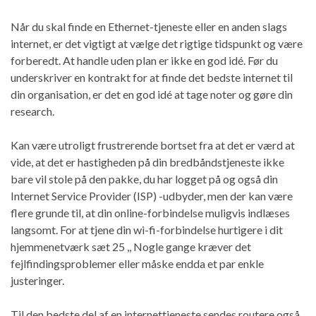
Når du skal finde en Ethernet-tjeneste eller en anden slags
internet, er det vigtigt at vælge det rigtige tidspunkt og være
forberedt. At handle uden plan er ikke en god idé. Før du
underskriver en kontrakt for at finde det bedste internet til
din organisation, er det en god idé at tage noter og gøre din
research.
Kan være utroligt frustrerende bortset fra at det er værd at
vide, at det er hastigheden på din bredbåndstjeneste ikke
bare vil stole på den pakke, du har logget på og også din
Internet Service Provider (ISP) -udbyder, men der kan være
flere grunde til, at din online-forbindelse muligvis indlæses
langsomt. For at tjene din wi-fi-forbindelse hurtigere i dit
hjemmenetværk sæt 25 ,, Nogle gange kræver det
fejlfindingsproblemer eller måske endda et par enkle
justeringer.
Til den bedste del af en internettjeneste sendes routere også