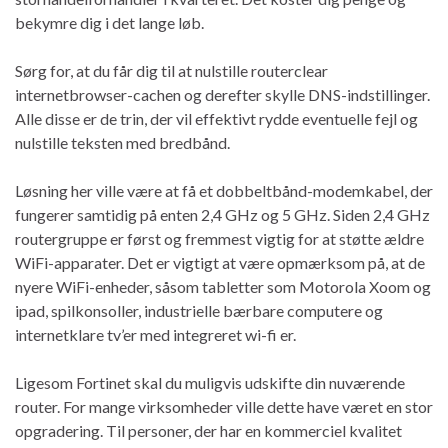
bekymre dig i det lange løb.
Sørg for, at du får dig til at nulstille routerclear
internetbrowser-cachen og derefter skylle DNS-indstillinger.
Alle disse er de trin, der vil effektivt rydde eventuelle fejl og
nulstille teksten med bredbånd.
Løsning her ville være at få et dobbeltbånd-modemkabel, der
fungerer samtidig på enten 2,4 GHz og 5 GHz. Siden 2,4 GHz
routergruppe er først og fremmest vigtig for at støtte ældre
WiFi-apparater. Det er vigtigt at være opmærksom på, at de
nyere WiFi-enheder, såsom tabletter som Motorola Xoom og
ipad, spilkonsoller, industrielle bærbare computere og
internetklare tv’er med integreret wi-fi er.
Ligesom Fortinet skal du muligvis udskifte din nuværende
router. For mange virksomheder ville dette have været en stor
opgradering. Til personer, der har en kommerciel kvalitet