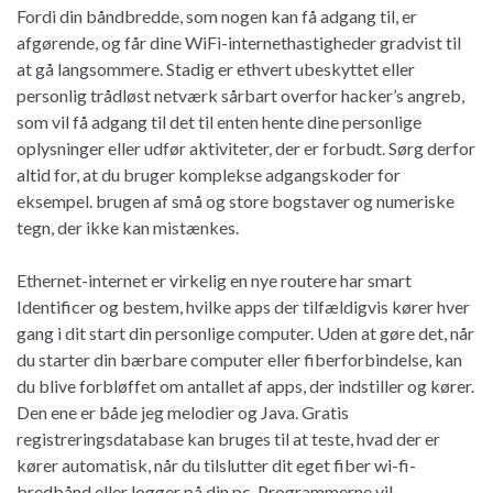
Fordi din båndbredde, som nogen kan få adgang til, er
afgørende, og får dine WiFi-internethastigheder gradvist til
at gå langsommere. Stadig er ethvert ubeskyttet eller
personlig trådløst netværk sårbart overfor hacker’s angreb,
som vil få adgang til det til enten hente dine personlige
oplysninger eller udfør aktiviteter, der er forbudt. Sørg derfor
altid for, at du bruger komplekse adgangskoder for
eksempel. brugen af ​​små og store bogstaver og numeriske
tegn, der ikke kan mistænkes.
Ethernet-internet er virkelig en nye routere har smart
Identificer og bestem, hvilke apps der tilfældigvis kører hver
gang i dit start din personlige computer. Uden at gøre det, når
du starter din bærbare computer eller fiberforbindelse, kan
du blive forbløffet om antallet af apps, der indstiller og kører.
Den ene er både jeg melodier og Java. Gratis
registreringsdatabase kan bruges til at teste, hvad der er
kører automatisk, når du tilslutter dit eget fiber wi-fi-
bredbånd eller logger på din pc. Programmerne vil