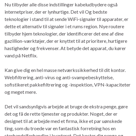
Nu tilbyder alle disse indstillinger kabeludbydere også
internetpriser, der er lynhurtige. Det vil Og bedste
teknologier i stand til at sende WiFi-signaler til apparater, er
dette et alternativ til signaler i et rums region. Nye routere
tilbyder hjem teknologier, der identificerer det ene af dine
gazillion-værktøjer, der er knyttet til at prioritere, hurtigere
hastigheder og frekvenser. At betyde det apparat, du kører
vand på Netflix.
Kan give dig en hel masse netværkssikkerhed til dit kontor.
Webfiltrering, anti-virus og anti-svampebeskyttelse,
sofistikeret pakkefiltrering og -inspektion, VPN-kapaciteter
og meget mere.
Det vil sandsynligvis arbejde at bruge de ekstra penge, gøre
det og få de rette tjenester og produkter. Noget, der er
designet til at arbejde med et firma, ikke et par uønskede
ting, som du troede var en fantastisk forretning hos en
storhandelforhandler i kvarteret. Det koster dig penge og