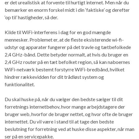
er det urealistisk at forvente til hurtigt internet. Men når du
bemærker en enorm forskel midt i din ‘faktiske’ og derefter
‘op til’ hastigheder, så der.
Kilde til WiFi-interferens i dag for en god mængde
mennesker. Problemet er, at de fleste eksisterende wi-fi-
udstyr og apparater fungerer på det travle og tætbefolkede
2,4 GHz-bånd. Dette betyder normalt, at hvis du bruger en
2,4 GHz router på en tæt befolket region, så kan naboernes
WiFi-netværk bestemt forstyrre WiFi-bredbånd, hvilket
hindrer rækkevidden for dit trådløst system og
funktionalitet.
Du skal huske på, når du vælger den bedste sælger til dit
forretnings internetbehov, hvor mange arbejdstagere der
bruger web, hvorfor de bruger nettet, og hvor ofte de bruger
internettet. Du vil være i stand til at tage den bedste
beslutning for forretning ved at huske disse aspekter, når man
ser på en servicepakke.