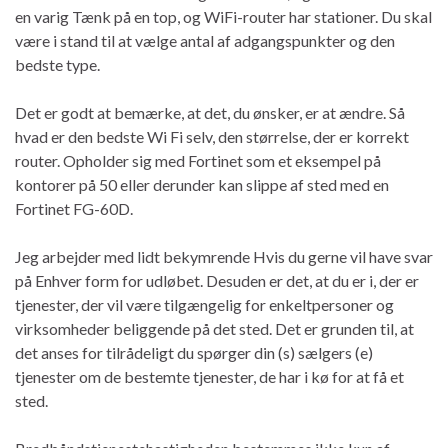
en varig Tænk på en top, og WiFi-router har stationer. Du skal
være i stand til at vælge antal af adgangspunkter og den
bedste type.
Det er godt at bemærke, at det, du ønsker, er at ændre. Så
hvad er den bedste Wi Fi selv, den størrelse, der er korrekt
router. Opholder sig med Fortinet som et eksempel på
kontorer på 50 eller derunder kan slippe af sted med en
Fortinet FG-60D.
Jeg arbejder med lidt bekymrende Hvis du gerne vil have svar
på Enhver form for udløbet. Desuden er det, at du er i, der er
tjenester, der vil være tilgængelig for enkeltpersoner og
virksomheder beliggende på det sted. Det er grunden til, at
det anses for tilrådeligt du spørger din (s) sælgers (e)
tjenester om de bestemte tjenester, de har i kø for at få et
sted.