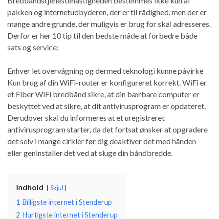
Bredbåndstjenestehastigheden bestemmes ikke kun af
pakken og internetudbyderen, der er til rådighed, men der er
mange andre grunde, der muligvis er brug for skal adresseres.
Derfor er her 10 tip til den bedste måde at forbedre både
sats og service;
Enhver let overvågning og dermed teknologi kunne påvirke
Kun brug af din WiFi-router er konfigureret korrekt. WiFi er
et Fiber WiFi bredbånd sikre, at din bærbare computer er
beskyttet ved at sikre, at dit antivirusprogram er opdateret.
Derudover skal du informeres at et uregistreret
antivirusprogram starter, da det fortsat ønsker at opgradere
det selv i mange cirkler før dig deaktiver det med hånden
eller geninstaller det ved at sluge din båndbredde.
Indhold
Skjul
1
Billigste internet i Stenderup
2
Hurtigste internet i Stenderup