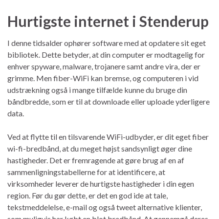
Hurtigste internet i Stenderup
I denne tidsalder ophører software med at opdatere sit eget
bibliotek. Dette betyder, at din computer er modtagelig for
enhver spyware, malware, trojanere samt andre vira, der er
grimme. Men fiber-WiFi kan bremse, og computeren i vid
udstrækning også i mange tilfælde kunne du bruge din
båndbredde, som er til at downloade eller uploade yderligere
data.
Ved at flytte til en tilsvarende WiFi-udbyder, er dit eget fiber
wi-fi-bredbånd, at du meget højst sandsynligt øger dine
hastigheder. Det er fremragende at gøre brug af en af ​​
sammenligningstabellerne for at identificere, at
virksomheder leverer de hurtigste hastigheder i din egen
region. Før du gør dette, er det en god ide at tale,
tekstmeddelelse, e-mail og også tweet alternative klienter,
som muligvis har købt en blot bredbånd. At gennemgå deres