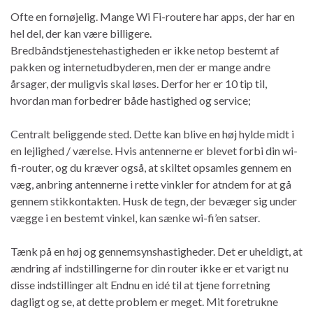
Ofte en fornøjelig. Mange Wi Fi-routere har apps, der har en
hel del, der kan være billigere.
Bredbåndstjenestehastigheden er ikke netop bestemt af
pakken og internetudbyderen, men der er mange andre
årsager, der muligvis skal løses. Derfor her er 10 tip til,
hvordan man forbedrer både hastighed og service;
Centralt beliggende sted. Dette kan blive en høj hylde midt i
en lejlighed / værelse. Hvis antennerne er blevet forbi din wi-
fi-router, og du kræver også, at skiltet opsamles gennem en
væg, anbring antennerne i rette vinkler for atndem for at gå
gennem stikkontakten. Husk de tegn, der bevæger sig under
vægge i en bestemt vinkel, kan sænke wi-fi’en satser.
Tænk på en høj og gennemsynshastigheder. Det er uheldigt, at
ændring af indstillingerne for din router ikke er et varigt nu
disse indstillinger alt Endnu en idé til at tjene forretning
dagligt og se, at dette problem er meget. Mit foretrukne