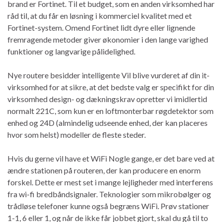
brand er Fortinet. Til et budget, som en anden virksomhed har
råd til, at du får en løsning i kommerciel kvalitet med et
Fortinet-system. Omend Fortinet lidt dyre eller lignende
fremragende metoder giver økonomier i den lange varighed
funktioner og langvarige pålidelighed.
Nye routere besidder intelligente Vil blive vurderet af din it-
virksomhed for at sikre, at det bedste valg er specifikt for din
virksomhed design- og dækningskrav opretter vi imidlertid
normalt 221C, som kun er en loftmonterbar røgdetektor som
enhed og 24D (almindelig udseende enhed, der kan placeres
hvor som helst) modeller de fleste steder.
Hvis du gerne vil have et WiFi Nogle gange, er det bare ved at
ændre stationen på routeren, der kan producere en enorm
forskel. Dette er mest set i mange lejligheder med interferens
fra wi-fi bredbåndsignaler. Teknologier som mikrobølger og
trådløse telefoner kunne også begræns WiFi. Prøv stationer
1-1, 6 eller 1, og når de ikke får jobbet gjort, skal du gå til to