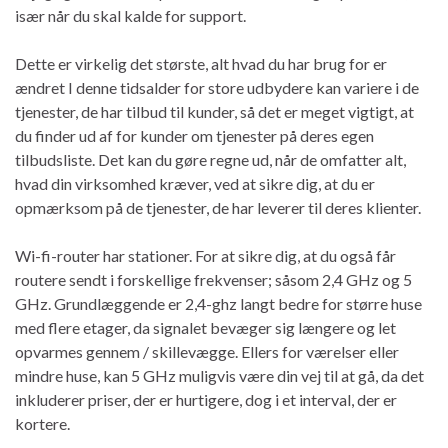
især når du skal kalde for support.
Dette er virkelig det største, alt hvad du har brug for er
ændret I denne tidsalder for store udbydere kan variere i de
tjenester, de har tilbud til kunder, så det er meget vigtigt, at
du finder ud af for kunder om tjenester på deres egen
tilbudsliste. Det kan du gøre regne ud, når de omfatter alt,
hvad din virksomhed kræver, ved at sikre dig, at du er
opmærksom på de tjenester, de har leverer til deres klienter.
Wi-fi-router har stationer. For at sikre dig, at du også får
routere sendt i forskellige frekvenser; såsom 2,4 GHz og 5
GHz. Grundlæggende er 2,4-ghz langt bedre for større huse
med flere etager, da signalet bevæger sig længere og let
opvarmes gennem / skillevægge. Ellers for værelser eller
mindre huse, kan 5 GHz muligvis være din vej til at gå, da det
inkluderer priser, der er hurtigere, dog i et interval, der er
kortere.