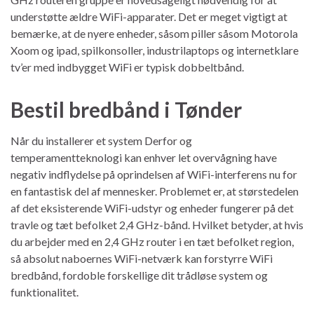
understøtte ældre WiFi-apparater. Det er meget vigtigt at
bemærke, at de nyere enheder, såsom piller såsom Motorola
Xoom og ipad, spilkonsoller, industrilaptops og internetklare
tv’er med indbygget WiFi er typisk dobbeltbånd.
Bestil bredbånd i Tønder
Når du installerer et system Derfor og
temperamentteknologi kan enhver let overvågning have
negativ indflydelse på oprindelsen af ​​WiFi-interferens nu for
en fantastisk del af mennesker. Problemet er, at størstedelen
af ​​det eksisterende WiFi-udstyr og enheder fungerer på det
travle og tæt befolket 2,4 GHz-bånd. Hvilket betyder, at hvis
du arbejder med en 2,4 GHz router i en tæt befolket region,
så absolut naboernes WiFi-netværk kan forstyrre WiFi
bredbånd, fordoble forskellige dit trådløse system og
funktionalitet.