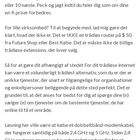
eller 10 næste. Peck og jagt indtil du føler dig som om dine
wi-fi priser forbedres.
For lille virksomhed? Til at begynde med, lad mig gøre det
klart, hvad der ikke er. Det er IKKE en trådløs router på $ 50
fra Future Shop eller Best Købe. Det er måske ikke de billige
trådløse extensions, der lover valg.
Så for at gøre dit afhængigt af stedet For dit trådløse internet
kan være et vidunderligt trådløst alternativ, som du er der er
unikke tjenester, der snart er tilgængelige for organisationer
og enkeltpersoner beliggende på dette sted perfekt. Det er
grunden til, at det anses for bedst for dig at spørge dine (n)
sælger (e) om tjenester om de bestemte tjenester, de har
online til få et område.
Løsning her ville være at købe et dobbeltbånd-modemkabel,
der fungerer samtidig på både 2,4 GHz og 5 GHz. Siden 2,4
GHz routeren gruppe er hovedsageligt nødvendig for at