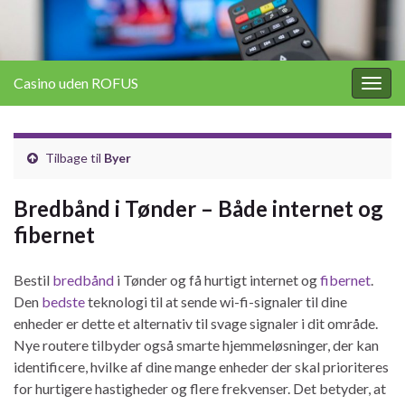
Casino uden ROFUS
Togg
navig
Tilbage til
Byer
Bredbånd i Tønder – Både internet og
fibernet
Bestil
bredbånd
i Tønder og få hurtigt internet og
fibernet
.
Den
bedste
teknologi til at sende wi-fi-signaler til dine
enheder er dette et alternativ til svage signaler i dit område.
Nye routere tilbyder også smarte hjemmeløsninger, der kan
identificere, hvilke af dine mange enheder der skal prioriteres
for hurtigere hastigheder og flere frekvenser. Det betyder, at