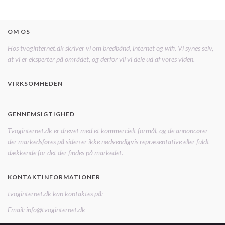
OM OS
Hos tvoginternet.dk skriver vi om bredbånd, internet og wifi. Vi synes selv,
at vi er eksperter på området, og derfor vil vi dele ud af vores viden.
VIRKSOMHEDEN
GENNEMSIGTIGHED
Tvoginternet.dk er drevet med et kommercielt formål, og de annoncører
der markedsføres på siden er ikke nødvendigvis repræsentative eller fuldt
dækkende for det der findes på markedet.
KONTAKTINFORMATIONER
tvoginternet.dk kan kontaktes på:
Email: info@tvoginternet.dk