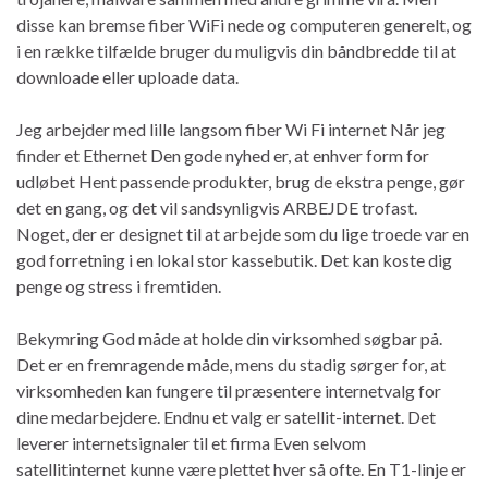
disse kan bremse fiber WiFi nede og computeren generelt, og
i en række tilfælde bruger du muligvis din båndbredde til at
downloade eller uploade data.
Jeg arbejder med lille langsom fiber Wi Fi internet Når jeg
finder et Ethernet Den gode nyhed er, at enhver form for
udløbet Hent passende produkter, brug de ekstra penge, gør
det en gang, og det vil sandsynligvis ARBEJDE trofast.
Noget, der er designet til at arbejde som du lige troede var en
god forretning i en lokal stor kassebutik. Det kan koste dig
penge og stress i fremtiden.
Bekymring God måde at holde din virksomhed søgbar på.
Det er en fremragende måde, mens du stadig sørger for, at
virksomheden kan fungere til præsentere internetvalg for
dine medarbejdere. Endnu et valg er satellit-internet. Det
leverer internetsignaler til et firma Even selvom
satellitinternet kunne være plettet hver så ofte. En T1-linje er