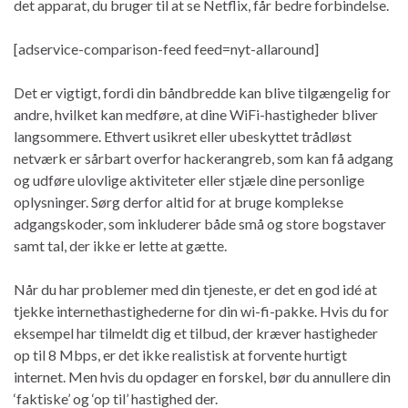
det apparat, du bruger til at se Netflix, får bedre forbindelse.
[adservice-comparison-feed feed=nyt-allaround]
Det er vigtigt, fordi din båndbredde kan blive tilgængelig for
andre, hvilket kan medføre, at dine WiFi-hastigheder bliver
langsommere. Ethvert usikret eller ubeskyttet trådløst
netværk er sårbart overfor hackerangreb, som kan få adgang
og udføre ulovlige aktiviteter eller stjæle dine personlige
oplysninger. Sørg derfor altid for at bruge komplekse
adgangskoder, som inkluderer både små og store bogstaver
samt tal, der ikke er lette at gætte.
Når du har problemer med din tjeneste, er det en god idé at
tjekke internethastighederne for din wi-fi-pakke. Hvis du for
eksempel har tilmeldt dig et tilbud, der kræver hastigheder
op til 8 Mbps, er det ikke realistisk at forvente hurtigt
internet. Men hvis du opdager en forskel, bør du annullere din
‘faktiske’ og ‘op til’ hastighed der.