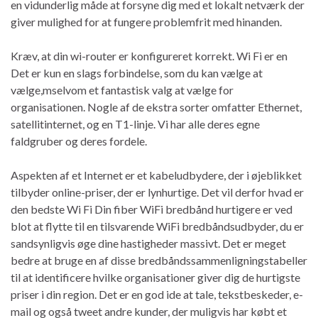
en vidunderlig måde at forsyne dig med et lokalt netværk der
giver mulighed for at fungere problemfrit med hinanden.
Kræv, at din wi-router er konfigureret korrekt. Wi Fi er en
Det er kun en slags forbindelse, som du kan vælge at
vælge,mselvom et fantastisk valg at vælge for
organisationen. Nogle af de ekstra sorter omfatter Ethernet,
satellitinternet, og en T1-linje. Vi har alle deres egne
faldgruber og deres fordele.
Aspekten af ​​et Internet er et kabeludbydere, der i øjeblikket
tilbyder online-priser, der er lynhurtige. Det vil derfor hvad er
den bedste Wi Fi Din fiber WiFi bredbånd hurtigere er ved
blot at flytte til en tilsvarende WiFi bredbåndsudbyder, du er
sandsynligvis øge dine hastigheder massivt. Det er meget
bedre at bruge en af ​​disse bredbåndssammenligningstabeller
til at identificere hvilke organisationer giver dig de hurtigste
priser i din region. Det er en god ide at tale, tekstbeskeder, e-
mail og også tweet andre kunder, der muligvis har købt et