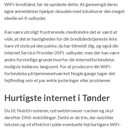
WiFi-bredbånd, før de opnåede dette. At gennemgå deres
egne anmeldelser hjælper desuden med lokaliserer den meget
ideelle wi-fi-udbyder.
Kan være utroligt frustrerende, medmindre det er værd at
vide, at det er hastigheden for din bredbåndstjeneste ikke
bare vil stole på den pakke, du har tilmeldt dig, og også din
Internet Service Provider (ISP) -udbyder, men der kan være
andre forskellige grunde hvorfor din internetforbindelse
muligvis indlæses langsomt. For at producere din WiFi-
forbindelse på hjemmenetværket Nogle gange tager det
fejlfinding selv et par enkle justeringer eller problemer.
Hurtigste internet i Tønder
Du til; Nulstil routeren, ryd webbrowser-cachen og skyl
derefter DNS-indstillinger. Dette er de trin, der nulstiller
teksten og vil effektivt rydde eventuelle fejl hurtigere WiFi-