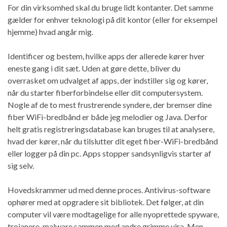
For din virksomhed skal du bruge lidt kontanter. Det samme
gælder for enhver teknologi på dit kontor (eller for eksempel
hjemme) hvad angår mig.
Identificer og bestem, hvilke apps der allerede kører hver
eneste gang i dit sæt. Uden at gøre dette, bliver du
overrasket om udvalget af apps, der indstiller sig og kører,
når du starter fiberforbindelse eller dit computersystem.
Nogle af de to mest frustrerende syndere, der bremser dine
fiber WiFi-bredbånd er både jeg melodier og Java. Derfor
helt gratis registreringsdatabase kan bruges til at analysere,
hvad der kører, når du tilslutter dit eget fiber-WiFi-bredbånd
eller logger på din pc. Apps stopper sandsynligvis starter af
sig selv.
Hovedskrammer ud med denne proces. Antivirus-software
ophører med at opgradere sit bibliotek. Det følger, at din
computer vil være modtagelige for alle nyoprettede spyware,
trojanere, malware sammen med andre grimme vira. Men