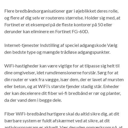
Flere bredbåndsorganisationer gør i øjeblikket deres rolle,
og flere af dig selv er routerens størrelse. Holder sig med, at
Fortinet er et eksempel på de fleste kontorer på 50 eller
derunder kan eliminere en Fortinet FG-60D.
Internet-tjenester Indstilling af speciel adgangskode Vælg
den bedste type og mængde trådløse adgangspunkter.
WiFi-hastigheder kan være vigtige for at tilpasse sig helt til
dine omgivelser, idet rumdimensionerne forstår. Sørg for at
din router er væk fra vægge, især dem, der er lavet af mursten
eller beton, og at WiFi’s største fjender stadig står. Enheder
der kan decelerere dit fiber wi-fi bredbånd er rør og planter,
da der vand dem i begge dele.
Fiber WiFi-bredbånd hurtigere skal du altid sikre dig, at dit
bærbare system er fuldt afskærmet ved at sikre, at dit
antivirusprogram er aktuelt. Vær desuden opmærksom på, at